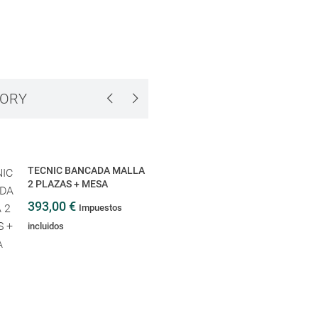
GORY
TECNIC BANCADA MALLA
ACCESORIO BANCA
2 PLAZAS + MESA
MESAS LATERALES
393,00 €
0,00 €
Impuestos
Impuestos in
incluidos