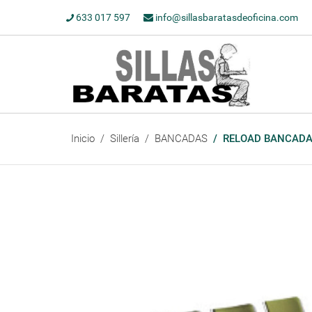
633 017 597
info@sillasbaratasdeoficina.com
Inicio
Sillería
BANCADAS
RELOAD BANCADA