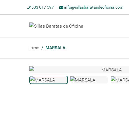
633 017 597
info@sillasbaratasdeoficina.com
Inicio
MARSALA