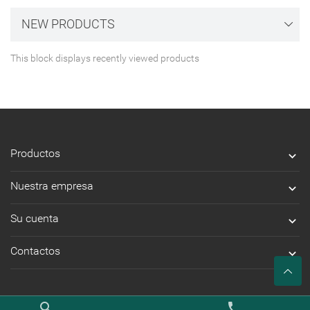
NEW PRODUCTS
This block displays recently viewed products
Productos

Nuestra empresa

Su cuenta

Contactos

search
phone