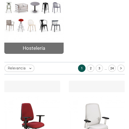
Hostelería
…

Relevancia
1
2
3
24
