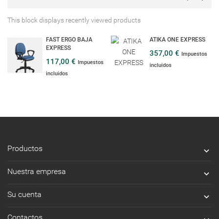
This block displays recently viewed products
FAST ERGO BAJA
ATIKA ONE EXPRESS
EXPRESS
357,00 €
Impuestos
117,00 €
Impuestos
incluidos
incluidos
Productos

Nuestra empresa

Su cuenta

Contactos