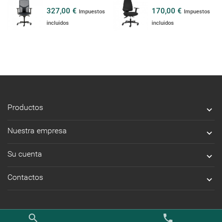
327,00 €
170,00 €
Impuestos
Impuestos
incluidos
incluidos
Productos

Nuestra empresa

Su cuenta

Contactos

search
phone